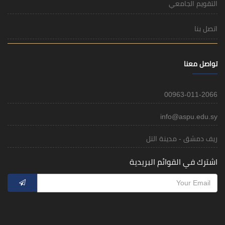
التقويم الجامعي
اتصل بنا
تواصل معنا
00963-011-2066
info@aspu.edu.sy
ريف دمشق - مدينة التل
اشترك في القوائم البريدية