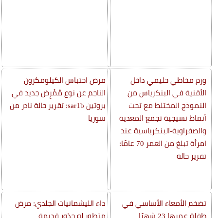
ورم مخاطي حليمي داخل
مرض احتباس الكيلومكرون
الأقنية في البنكرياس من
الناجم عن نوع مُمْرِض جديد في
النموذج المختلط مع تحت
بروتين sar1b: تقرير حالة نادر من
أنماط نسيجية تجمع المعدية
سوريا
والصفراوية-البنكرياسية عند
امرأة تبلغ من العمر 70 عامًا:
تقرير حالة
تضخم الأمعاء الأساسي في
داء الليشمانيات الجلدي: مرض
طفلة عمرها 23 شهرًا
متطور له جذور قديمة