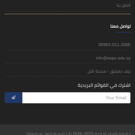
اتصل بنا
تواصل معنا
00963-011-2066
info@aspu.edu.sy
ريف دمشق - مدينة التل
اشترك في القوائم البريدية
جامعة الشام الخاصة 2023-2026 © جميع الحقوق محفوظة