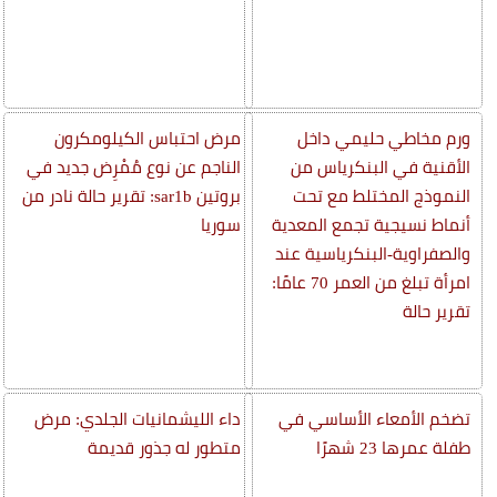
ورم مخاطي حليمي داخل
مرض احتباس الكيلومكرون
الأقنية في البنكرياس من
الناجم عن نوع مُمْرِض جديد في
النموذج المختلط مع تحت
بروتين sar1b: تقرير حالة نادر من
أنماط نسيجية تجمع المعدية
سوريا
والصفراوية-البنكرياسية عند
امرأة تبلغ من العمر 70 عامًا:
تقرير حالة
تضخم الأمعاء الأساسي في
داء الليشمانيات الجلدي: مرض
طفلة عمرها 23 شهرًا
متطور له جذور قديمة