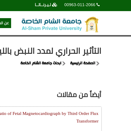
00963-011-2066
لـيـرنــاتــا
عن ال
التأثير الحراري لمدد النبض بالليزر Er-YAG على الأسنان أثناء إزالة الشوائب 
الصفحة الرئيسية
ابحاث جامعة الشام الخاصة
أيضاً من مقالات
atio of Fetal Magnetocardiograph by Third Order Flux
Transformer