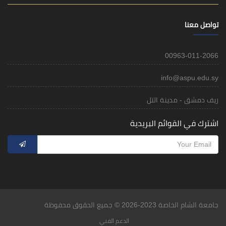
تواصل معنا
00963-011-2066
info@aspu.edu.sy
ريف دمشق - مدينة التل
اشترك في القوائم البريدية
جامعة الشام الخاصة 2023-2026 © جميع الحقوق محفوظة
الدعم الفني