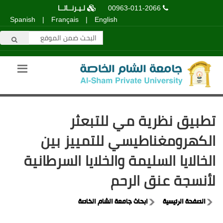
00963-011-2066
لـيـرنــاتــا
Spanish
|
Français
|
English
تطبيق نظرية مي للتبعثر
الكهرومغناطيسي للتمييز بين
الخالايا السليمة والخلايا السرطانية
لأنسجة عنق الرحم
الصفحة الرئيسية
ابحاث جامعة الشام الخاصة