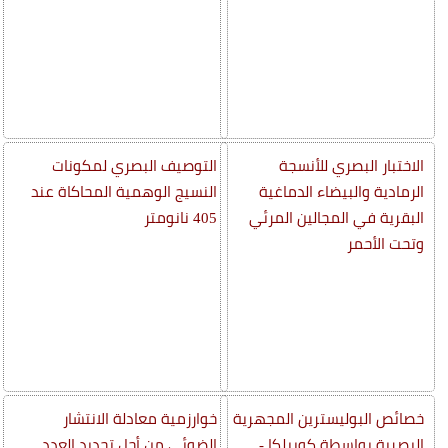
الاختبار البصري للأنسجة
التوصيف البصري لمكونات
الرمادية والبيضاء الدماغية
النسيج الوهمية المحاكاة عند
البقرية في المجالين المرئي
405 نانومتر
وتحت الأحمر
خصائص البوليسترين المجهرية
خوارزمية معادلة الانتشار
البصرية بواسطة كوبيلكا -
الضوئي من أجل تحديد العدد