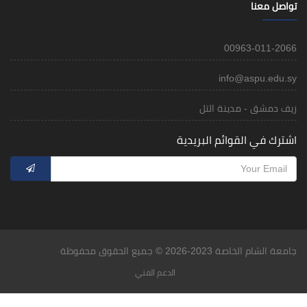
تواصل معنا
00963-011-2066
info@aspu.edu.sy
ريف دمشق - مدينة التل
اشترك في القوائم البريدية
جامعة الشام الخاصة 2023-2026 © جميع الحقوق محفوظة
الدعم الفني