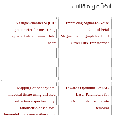
أيضاً من مقالات
A Single-channel SQUID
Improving Signal-to-Noise
magnetometer for measuring
Ratio of Fetal
magnetic field of human fetal
Magnetocardiograph by Third
heart
Order Flux Transformer
Mapping of healthy oral
Towards Optimum Er:YAG
mucosal tissue using diffused
Laser Parameters for
reflectance spectroscopy:
Orthodontic Composite
ratiometric-based total
Removal
hemoglobin caomparative study