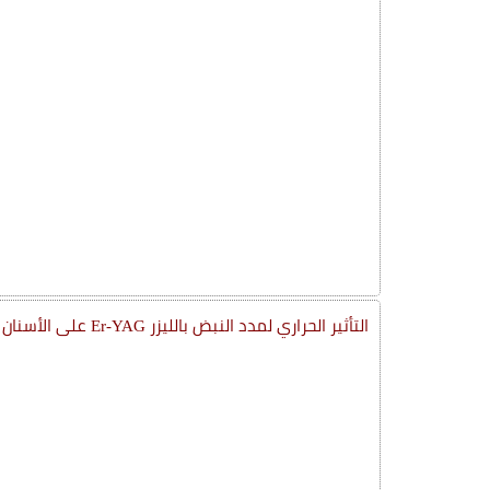
التأثير الحراري لمدد النبض بالليزر Er-YAG على الأسنان أثناء إزالة الشوائب الخزفية