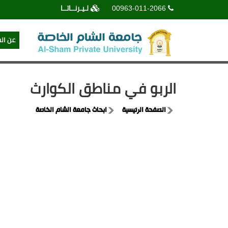
00963-011-2066
لـيـرنــاتــا
عن ال
الربو في مناطق الكوارث
الصفحة الرئيسية
ابحاث جامعة الشام الخاصة