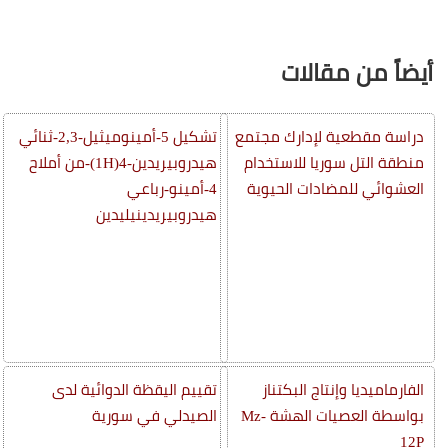
أيضاً من مقالات
دراسة مقطعية لإدارك مجتمع
تشكيل 5-أمينوميثيل-2,3-ثنائي
منطقة التل سوريا للاستخدام
هيدروبيريدين-4(1H)-من أملاح
العشوائي للمضادات الحيوية
4-أمينو-رباعي
هيدروبيريدينيليدين
الفارماميديا وإنتاج البكتناز
تقييم اليقظة الدوائية لدى
بواسطة العصيات الهشة Mz-
الصيدلي في سورية
12P