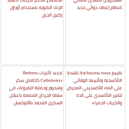
كنظام إعطاء دوائي جديد
الزنك النانوية باستخدام أوراق
إكليل الجبل
تقييم Aitchisonia rosea للشدة
تحديد تأثيرات Berberis
التأكسدية وتأثيرها الوقائي
Calliobotrys كخافض سكر
على الماء الأكسجيني المحرض
وشحوم وحماية النفرونات في
للضرر التأكسدي على الدنا
سلالة الجرذان المصابة باعتلال
والكريات الحمراء
السكري المحفذ بالألوكسان