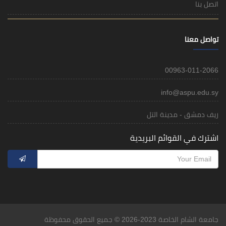
اتصل بنا
تواصل معنا
00963-011-2066
info@aspu.edu.sy
ريف دمشق - مدينة التل
اشترك في القوائم البريدية
جامعة الشام الخاصة 2023-2026 © جميع الحقوق محفوظة