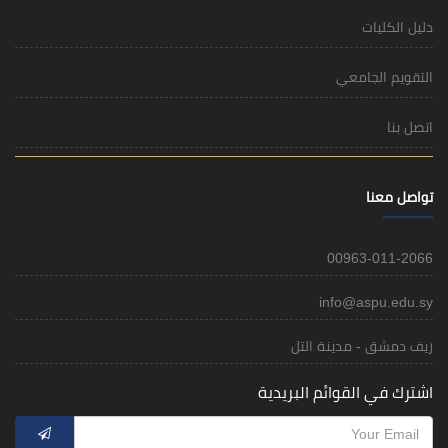
دليل الكليات
التقويم الجامعي
اتصل بنا
تواصل معنا
00963-011-2066
info@aspu.edu.sy
ريف دمشق - مدينة التل
اشترك في القوائم البريدية