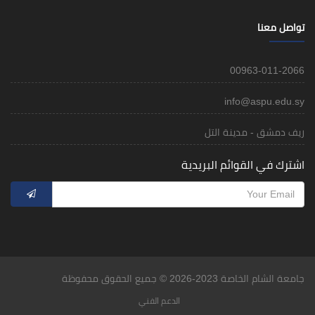
تواصل معنا
00963-011-2066
info@aspu.edu.sy
ريف دمشق - مدينة التل
اشترك في القوائم البريدية
جامعة الشام الخاصة 2023-2026 © جميع الحقوق محفوظة
الدعم الفني