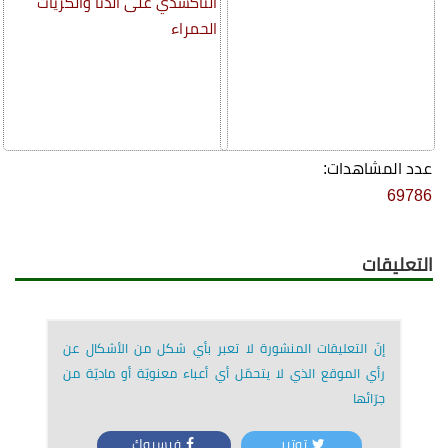
التأكسدي على الدنا والكريات
الحمراء
عدد المشاهدات:
69786
التعليقات
إنّ التعليقات المنشورة لا تعبر بأي شكل من الأشكال عن
رأي الموقع الذي لا يتحمّل أي أعباء معنويّة أو ماديّة من
جرّائها
توتير
فيسبوك