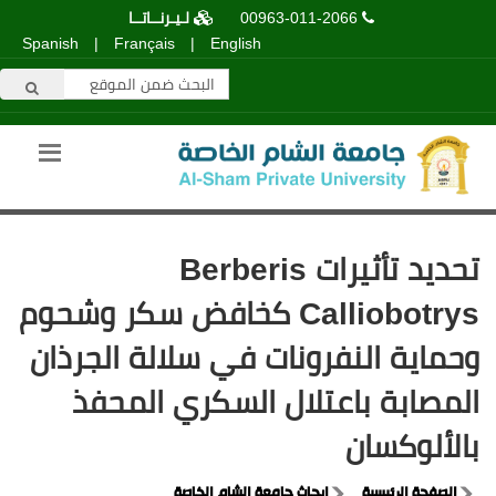
00963-011-2066
لـيـرنــاتــا
Spanish
|
Français
|
English
تحديد تأثيرات Berberis
Calliobotrys كخافض سكر وشحوم
وحماية النفرونات في سلالة الجرذان
المصابة باعتلال السكري المحفذ
بالألوكسان
الصفحة الرئيسية
ابحاث جامعة الشام الخاصة