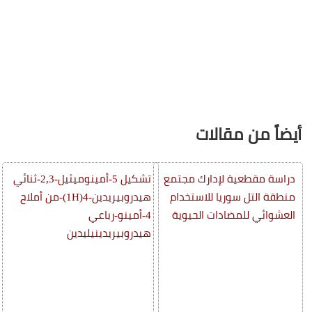
أيضاً من مقالات
دراسة مقطعية لإدارك مجتمع
تشكيل 5-أمينوميثيل-2,3-ثنائي
منطقة التل سوريا للاستخدام
هيدروبيريدين-4(1H)-من أملاح
العشوائي للمضادات الحيوية
4-أمينو-رباعي
هيدروبيريدينيليدين