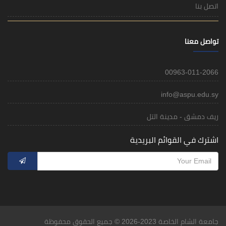
اتصل بنا
تواصل معنا
00963-011-2066
info@aspu.edu.sy
ريف دمشق - مدينة التل
اشترك في القوائم البريدية
جامعة الشام الخاصة 2023-2026 © جميع الحقوق محفوظة