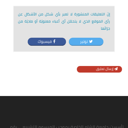
إنّ التعليقات المنشورة لا تعبر بأي شكل من الأشكال عن
رأي الموقع الذي لا يتحمّل أي أعباء معنويّة أو ماديّة من
جرّائها
توتير
فيسبوك
إرسال تعليق
تأسست جامعة الشام الخاصة بموجب المرسوم التشريعي رقم