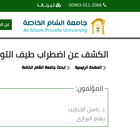
00963-011-2066
لـيـرنــاتــا
عن ال
الكشف عن اضطراب طيف التوحد ل
الصفحة الرئيسية
ابحاث جامعة الشام الخاصة
المؤلفون:
د. باسل الخطيب
رهام البرازي