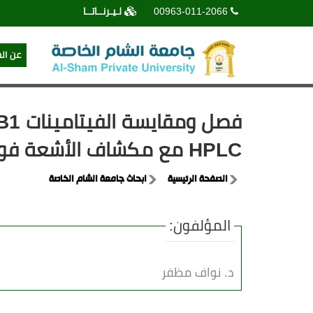
00963-011-2066
لـيـرنــاتــا
عن ال
HPLC مع مكشاف الأشعة فوق البنفسجية في الأقراص متعددة الفيتامينات
الصفحة الرئيسية
ابحاث جامعة الشام الخاصة
المؤلفون:
د. نواف مظفر