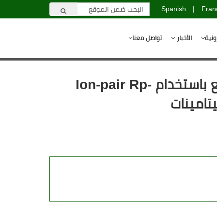
Spanish
|
Fran
ونية
الأخبار
تواصل معنا
فصل ومقايسة الفيتامينات B1 و B2 و PP و B6 بشكل متزامن وسريع باستخدام Ion-pair Rp-