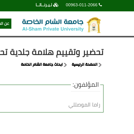
00963-011-2066
لـيـرنــاتــا
عن ال
تحضير وتقييم هلامة جلدية تحو
الصفحة الرئيسية
ابحاث جامعة الشام الخاصة
المؤلفون:
راما الموصللي