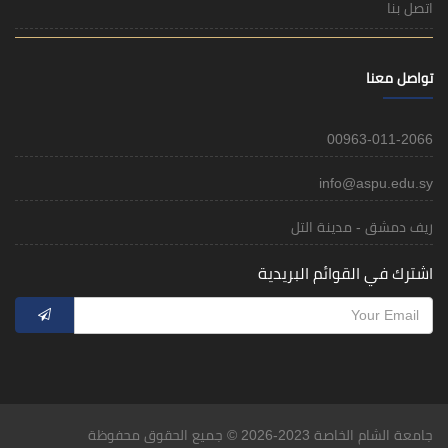
اتصل بنا
تواصل معنا
00963-011-2066
info@aspu.edu.sy
ريف دمشق - مدينة التل
اشترك في القوائم البريدية
جامعة الشام الخاصة 2023-2026 © جميع الحقوق محفوظة