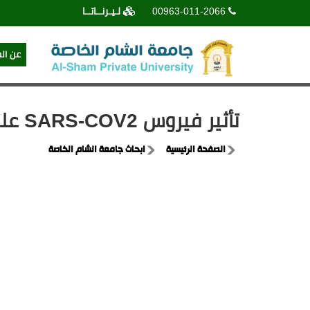
00963-011-2066
لـيـرنــاتــا
عن ال
تأثير فيروس SARS-COV2 على الجهاز العصبي والصحة العقلية
الصفحة الرئيسية
ابحاث جامعة الشام الخاصة