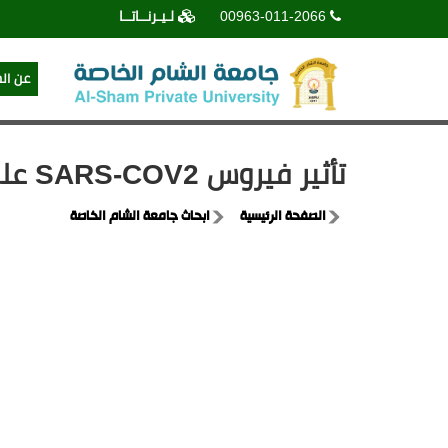
00963-011-2066
لـيـرنــاتــا
عن ال
تأثير فيروس SARS-COV2 على الجهاز العصبي والصحة العقلية
الصفحة الرئيسية
ابحاث جامعة الشام الخاصة