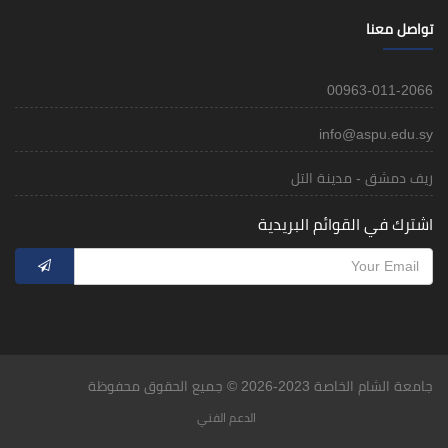
تواصل معنا
00963-011-2066
info@aspu.edu.sy
ريف دمشق - مدينة التل
اشترك في القوائم البريدية
جامعة الشام الخاصة 2023-2026 © جميع الحقوق محفوظة
الدعم الفني