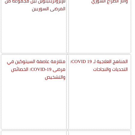
وآثار الصراع السوري
للإيزوتريتينوين بين مجموعة من
المرضى السوريين
المناهج العلاجية لـ COVID 19:
متلازمة عاصفة السيتوكين في
التحديات والنجاحات
مرضى COVID-19: الخصائص
والتشخيص