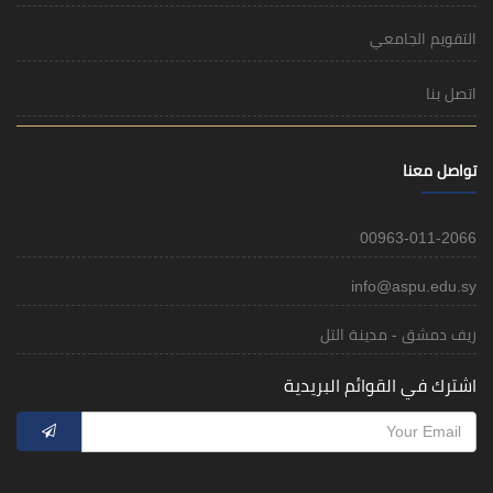
التقويم الجامعي
اتصل بنا
تواصل معنا
00963-011-2066
info@aspu.edu.sy
ريف دمشق - مدينة التل
اشترك في القوائم البريدية