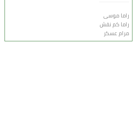
راما موسى
راما كم نقش
مرام عسكر