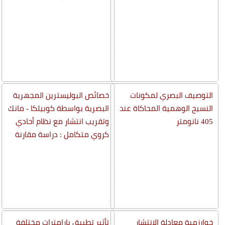
التوصيف البصري لمكونات
خصائص البوليسترين المجهرية
النسيج الوهمية المحاكاة عند
البصرية بواسطة كوبيلكا - مانك
405 نانومتر
وتقريب انتشار مع نظام أحادي
كروي متكامل : دراسة مقارنة
خوارزمية معادلة الانتشار
تأثير تطبيق بارامترات مختلفة