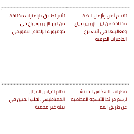
تقييم أمان وأزمان نبضة
تأثير تطبيق بارامترات مختلفة
مختلفة من ليزر الإريبيوم ياغ
من ليزر الإريبيوم ياغ في
وفعاليتها في أثناء نزع
كومبوزت الإلصاق التقويمي
الحاصرات الخزفية
مطياف الانعكاس المنتشر
نظام لقياس المجال
لرسم خرائط للأنسجة المخاطية
المغناطيسي لقلب الجنين في
عن طريق الفم
بيئة غير محمية