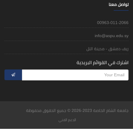
تواصل معنا
00963-011-2066
info@aspu.edu.sy
ريف دمشق - مدينة التل
اشترك في القوائم البريدية
جامعة الشام الخاصة 2023-2026 © جميع الحقوق محفوظة
الدعم الفني