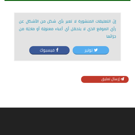
إنّ التعليقات المنشورة لا تعبر بأي شكل من الأشكال عن
رأي الموقع الذي لا يتحمّل أي أعباء معنويّة أو ماديّة من
جرّائها
توتير
فيسبوك
إرسال تعليق