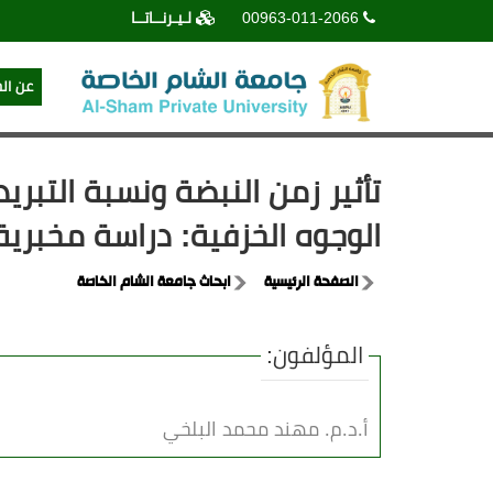
00963-011-2066
لـيـرنــاتــا
عن ال
الوجوه الخزفية: دراسة مخبرية
الصفحة الرئيسية
ابحاث جامعة الشام الخاصة
المؤلفون:
أ.د.م. مهند محمد البلخي