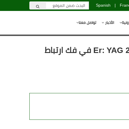
Spanish
|
Fran
ونية
الأخبار
تواصل معنا
تأثير زمن النبضة ونسبة التبريد المائي والهوائي في فعالية ليزر Er: YAG 2940 في فك ارتباط