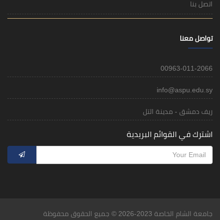
اتصل بنا
تواصل معنا
00963-011-2066
info@aspu.edu.sy
ريف دمشق - مدينة التل
اشترك في القوائم البريدية
جامعة الشام الخاصة 2023-2026 © جميع الحقوق محفوظة