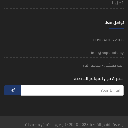
اتصل بنا
تواصل معنا
00963-011-2066
info@aspu.edu.sy
ريف دمشق - مدينة التل
اشترك في القوائم البريدية
جامعة الشام الخاصة 2023-2026 © جميع الحقوق محفوظة