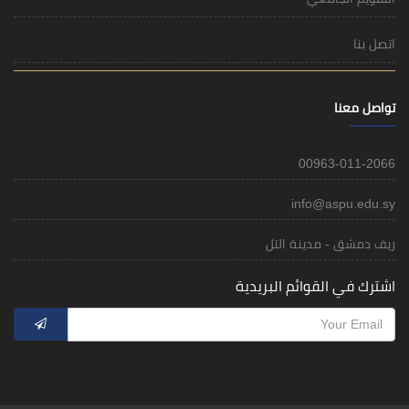
اتصل بنا
تواصل معنا
00963-011-2066
info@aspu.edu.sy
ريف دمشق - مدينة التل
اشترك في القوائم البريدية