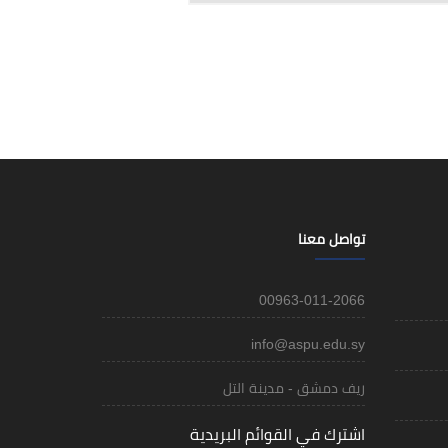
تواصل معنا
00963-011-2066
info@aspu.edu.sy
ريف دمشق - مدينة التل
اشترك في القوائم البريدية