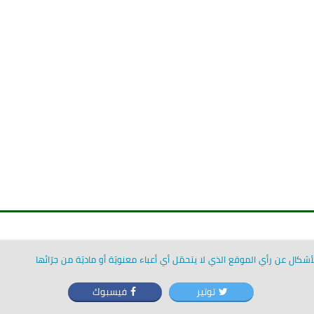
شكال عن رأي الموقع الذي لا يتحمّل أي أعباء معنويّة أو ماديّة من جرّائها
توتير
فيسبوك