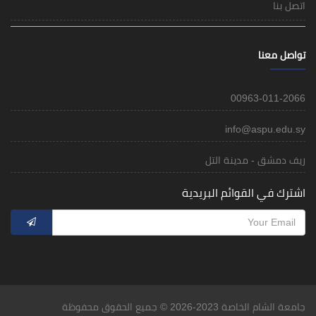
اتصل بنا
تواصل معنا
00963-011-2066
info@aspu.edu.sy
ريف دمشق - مدينة التل
اشترك في القوائم البريدية
جامعة الشام الخاصة 2023-2026 © جميع الحقوق محفوظة