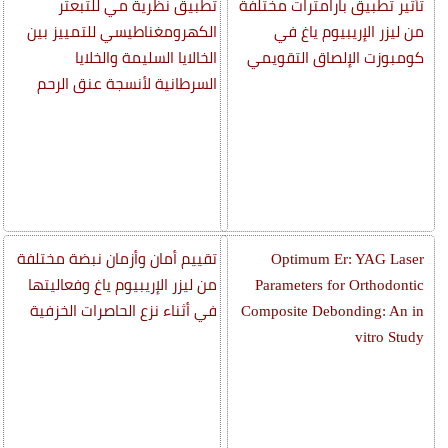
تأثير تطبيق بارامترات مختلفة
تطبيق نظرية مي للتبعثر
من ليزر الإريبيوم ياغ في
الكهرومغناطيسي للتمييز بين
كومبوزت الإلصاق التقويمي
الخالايا السليمة والخلايا
السرطانية لأنسجة عنق الرحم
Optimum Er: YAG Laser
تقييم أمان وأزمان نبضة مختلفة
Parameters for Orthodontic
من ليزر الإريبيوم ياغ وفعاليتها
Composite Debonding: An in
في أثناء نزع الحاصرات الخزفية
vitro Study