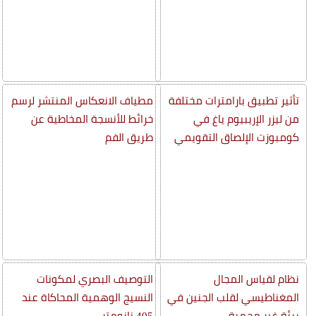
تأثير تطبيق بارامترات مختلفة
مطياف الانعكاس المنتشر لرسم
من ليزر الإريبيوم ياغ في
خرائط للأنسجة المخاطية عن
كومبوزت الإلصاق التقويمي
طريق الفم
نظام لقياس المجال
التوصيف البصري لمكونات
المغناطيسي لقلب الجنين في
النسيج الوهمية المحاكاة عند
بيئة غير محمية
405 نانومتر