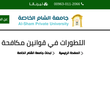
00963-011-2066
لـيـرنــاتــا
عن ال
التطورات في قوانين مكافحة الأوبئة ووباء COVID-19 في ا
الصفحة الرئيسية
ابحاث جامعة الشام الخاصة