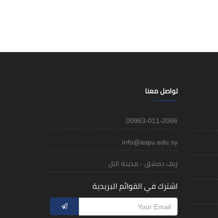
تواصل معنا
00963-011-2066
info@aspu.edu.sy
ريف دمشق - مدينة التل
اشترك في القوائم البريدية