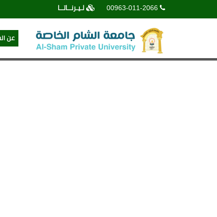
00963-011-2066
لـيـرنــاتــا
عن ال