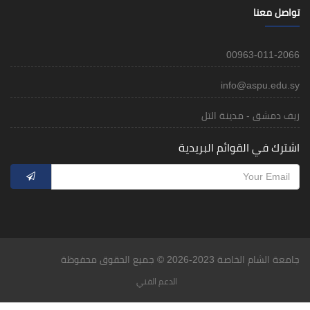
تواصل معنا
00963-011-2066
info@aspu.edu.sy
ريف دمشق - مدينة التل
اشترك في القوائم البريدية
جامعة الشام الخاصة 2023-2026 © جميع الحقوق محفوظة
الدعم الفني