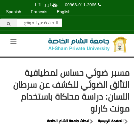
00963-011-2066
لـيـرنــاتــا
Spanish
|
Français
|
English
مسبر ضوئي حساس لمطيافية
التألق الضوئي للكشف عن سرطان
اللسان: دراسة محاكاة باستخدام
مونت كارلو
الصفحة الرئيسية
ابحاث جامعة الشام الخاصة