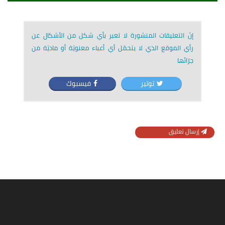
إنّ التعليقات المنشورة لا تعبر بأي شكل من الأشكال عن
رأي الموقع الذي لا يتحمّل أي أعباء معنويّة أو ماديّة من
جرّائها
توتير
فيسبوك
إرسال تعليق