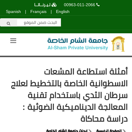
00963-011-2066
لـيـرنــاتــا
Spanish
|
Français
|
English
أمثلة استطاعة المشعات
الاسطوانية الخاصة بالتخطيط لعلاج
سرطان الثدي باستخدام تقنية
المعالجة الديناميكية الضوئية :
دراسة محاكاة
الصفحة الرئيسية
ابحاث جامعة الشام الخاصة