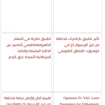
تأثير تطبيق بارامترات مختلفة
تطبيق نظرية مي للتبعثر
من ليزر الإريبيوم ياغ في
الكهرومغناطيسي للتمييز بين
كومبوزت الإلصاق التقويمي
الخالايا السليمة والخلايا
السرطانية لأنسجة عنق الرحم
Optimum Er: YAG Laser
تقييم أمان وأزمان نبضة مختلفة
Parameters for Orthodontic
من ليزر الإريبيوم ياغ وفعاليتها