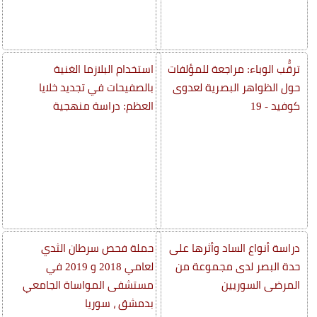
ترقُّب الوباء: مراجعة للمؤلفات
استخدام البلازما الغنية
حول الظواهر البصرية لعدوى
بالصفيحات في تجديد خلايا
كوفيد - 19
العظم: دراسة منهجية
دراسة أنواع الساد وأثرها على
حملة فحص سرطان الثدي
حدة البصر لدى مجموعة من
لعامي 2018 و 2019 في
المرضى السوريين
مستشفى المواساة الجامعي
بدمشق ، سوريا