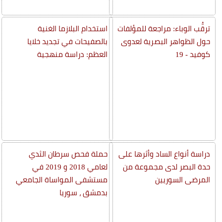
ترقُّب الوباء: مراجعة للمؤلفات
استخدام البلازما الغنية
حول الظواهر البصرية لعدوى
بالصفيحات في تجديد خلايا
كوفيد - 19
العظم: دراسة منهجية
دراسة أنواع الساد وأثرها على
حملة فحص سرطان الثدي
حدة البصر لدى مجموعة من
لعامي 2018 و 2019 في
المرضى السوريين
مستشفى المواساة الجامعي
بدمشق ، سوريا