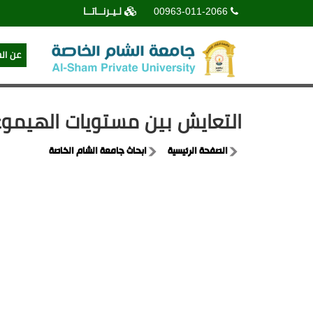
00963-011-2066
لـيـرنــاتــا
عن ال
التعايش بين مستويات الهيموغل
الصفحة الرئيسية
ابحاث جامعة الشام الخاصة