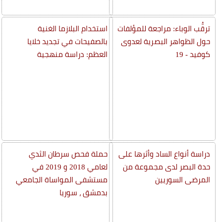
ترقُّب الوباء: مراجعة للمؤلفات
استخدام البلازما الغنية
حول الظواهر البصرية لعدوى
بالصفيحات في تجديد خلايا
كوفيد - 19
العظم: دراسة منهجية
دراسة أنواع الساد وأثرها على
حملة فحص سرطان الثدي
حدة البصر لدى مجموعة من
لعامي 2018 و 2019 في
المرضى السوريين
مستشفى المواساة الجامعي
بدمشق ، سوريا