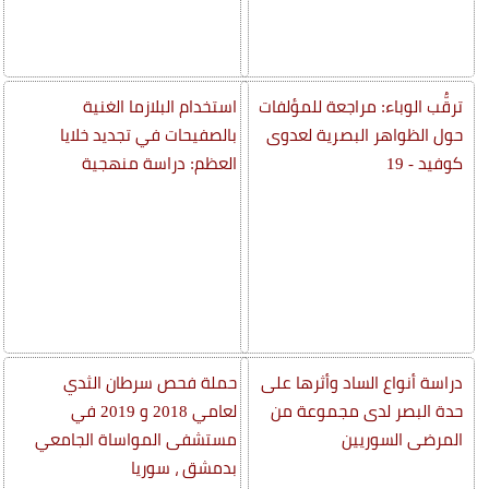
ترقُّب الوباء: مراجعة للمؤلفات
استخدام البلازما الغنية
حول الظواهر البصرية لعدوى
بالصفيحات في تجديد خلايا
كوفيد - 19
العظم: دراسة منهجية
دراسة أنواع الساد وأثرها على
حملة فحص سرطان الثدي
حدة البصر لدى مجموعة من
لعامي 2018 و 2019 في
المرضى السوريين
مستشفى المواساة الجامعي
بدمشق ، سوريا