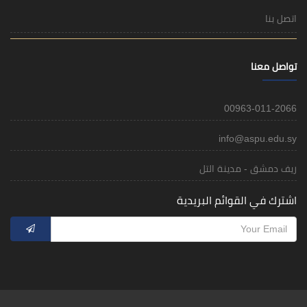
اتصل بنا
تواصل معنا
00963-011-2066
info@aspu.edu.sy
ريف دمشق - مدينة التل
اشترك في القوائم البريدية