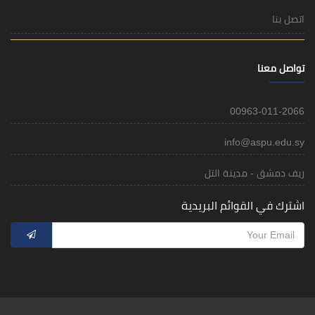
اتصل بنا
تواصل معنا
00963-011-2066
info@aspu.edu.sy
ريف دمشق - مدينة التل
اشترك في القوائم البريدية