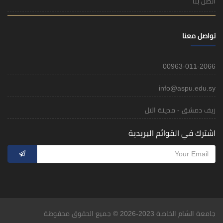
اتصل بنا
تواصل معنا
00963-011-2066
info@aspu.edu.sy
ريف دمشق - مدينة التل
اشترك في القوائم البريدية
جامعة الشام الخاصة 2023-2026 © جميع الحقوق محفوظة