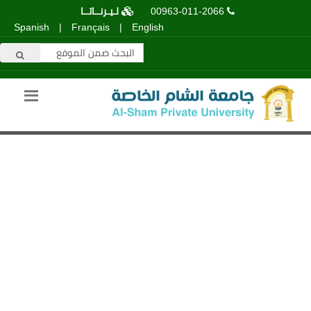
00963-011-2066
لـيـرنــاتــا
Spanish
|
Français
|
English