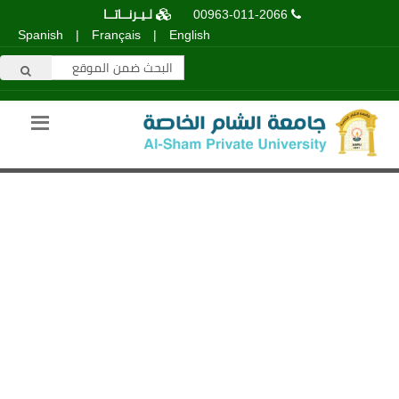
00963-011-2066
لـيـرنــاتــا
Spanish
|
Français
|
English