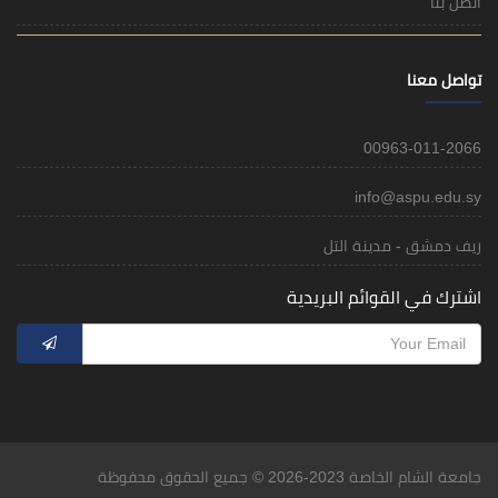
اتصل بنا
تواصل معنا
00963-011-2066
info@aspu.edu.sy
ريف دمشق - مدينة التل
اشترك في القوائم البريدية
جامعة الشام الخاصة 2023-2026 © جميع الحقوق محفوظة