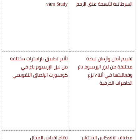
السرطانية لأنسجة عنق الرحم
vitro Study
تقييم أمان وأزمان نبضة
تأثير تطبيق بارامترات مختلفة
مختلفة من ليزر الإريبيوم ياغ
من ليزر الإريبيوم ياغ في
وفعاليتها في أثناء نزع
كومبوزت الإلصاق التقويمي
الحاصرات الخزفية
مطياف الانعكاس المنتشر
نظام لقياس المجال