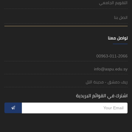
التقويم الجامعي
اتصل بنا
تواصل معنا
00963-011-2066
info@aspu.edu.sy
ريف دمشق - مدينة التل
اشترك في القوائم البريدية