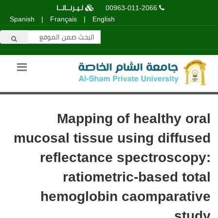
00963-011-2066
لـيـرنــاتــا
Spanish
|
Français
|
English
Mapping of healthy oral
mucosal tissue using diffused
reflectance spectroscopy:
ratiometric-based total
hemoglobin caomparative
study