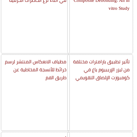
Composite Debonding: An in
في أثناء نزع الحاصرات الخزفية
vitro Study
تأثير تطبيق بارامترات مختلفة
مطياف الانعكاس المنتشر لرسم
من ليزر الإريبيوم ياغ في
خرائط للأنسجة المخاطية عن
كومبوزت الإلصاق التقويمي
طريق الفم