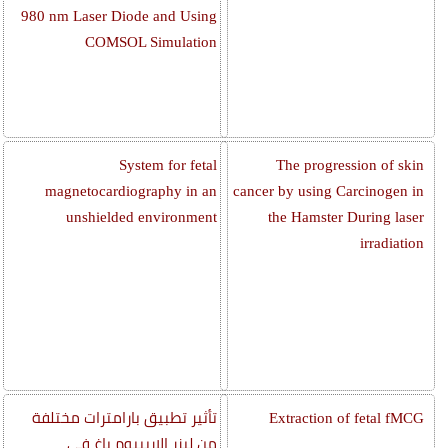
980 nm Laser Diode and Using
COMSOL Simulation
System for fetal
The progression of skin
magnetocardiography in an
cancer by using Carcinogen in
unshielded environment
the Hamster During laser
irradiation
Extraction of fetal fMCG
تأثير تطبيق بارامترات مختلفة
من ليزر الإريبيوم ياغ في