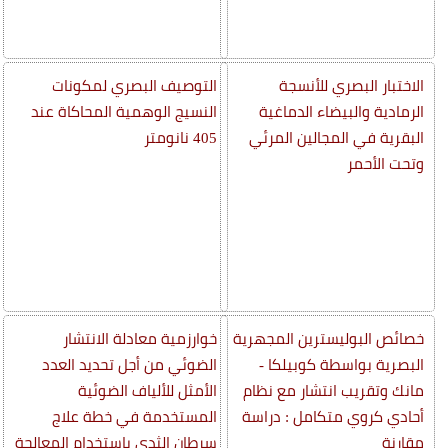
الاختبار البصري للأنسجة
التوصيف البصري لمكونات
الرمادية والبيضاء الدماغية
النسيج الوهمية المحاكاة عند
البقرية في المجالين المرئي
405 نانومتر
وتحت الأحمر
خصائص البوليسترين المجهرية
خوارزمية معادلة الانتشار
البصرية بواسطة كوبيلكا -
الضوئي من أجل تحديد العدد
مانك وتقريب انتشار مع نظام
الأمثل للألياف الضوئية
أحادي كروي متكامل : دراسة
المستخدمة في خطة علاج
مقارنة
سرطان الثدي باستخدام المعالجة