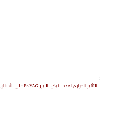
التأثير الحراري لمدد النبض بالليزر Er-YAG على الأسنان أثناء إزالة الشوائب الخزفية