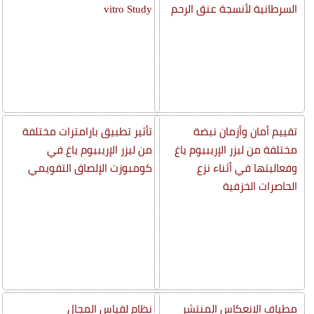
السرطانية لأنسجة عنق الرحم
vitro Study
تقييم أمان وأزمان نبضة
تأثير تطبيق بارامترات مختلفة
مختلفة من ليزر الإريبيوم ياغ
من ليزر الإريبيوم ياغ في
وفعاليتها في أثناء نزع
كومبوزت الإلصاق التقويمي
الحاصرات الخزفية
مطياف الانعكاس المنتشر
نظام لقياس المجال