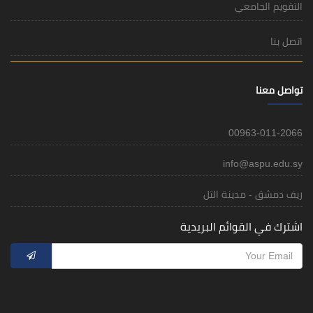
التقويم الجامعي
اتصل بنا
تواصل معنا
00963-011-2066
info@aspu.edu.sy
ريف دمشق - مدينة التل
اشترك في القوائم البريدية